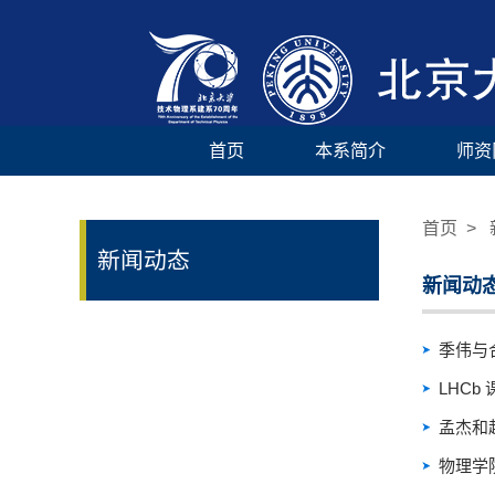
首页
本系简介
师资
首页
> 
新闻动态
新闻动
季伟与
LHCb
孟杰和
物理学