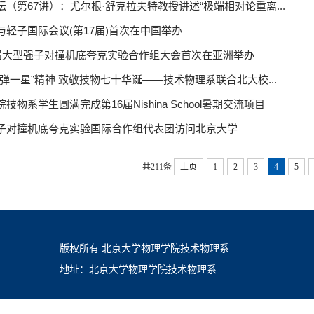
坛（第67讲）：尤尔根·舒克拉夫特教授讲述“极端相对论重离...
与轻子国际会议(第17届)首次在中国举办
7届大型强子对撞机底夸克实验合作组大会首次在亚洲举办
两弹一星”精神 致敬技物七十华诞——技术物理系联合北大校...
技物系学生圆满完成第16届Nishina School暑期交流项目
子对撞机底夸克实验国际合作组代表团访问北京大学
共211条
上页
1
2
3
4
5
版权所有 北京大学物理学院技术物理系
地址：北京大学物理学院技术物理系