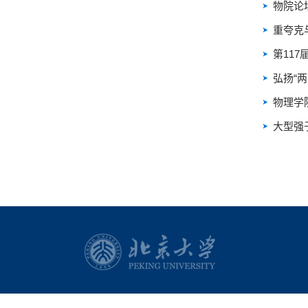
物院论
重夸克
第11
弘扬“
物理学院
大型强