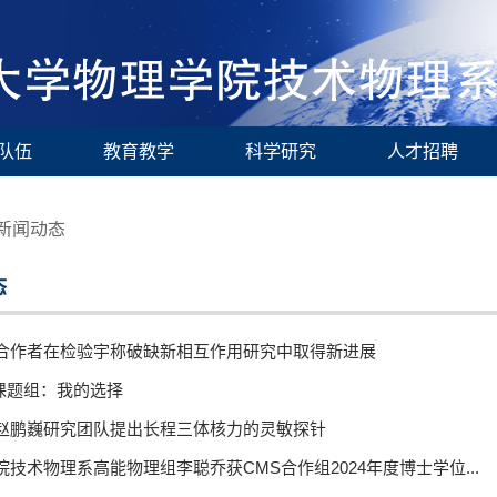
队伍
教育教学
科学研究
人才招聘
新闻动态
态
合作者在检验宇称破缺新相互作用研究中取得新进展
 课题组：我的选择
赵鹏巍研究团队提出长程三体核力的灵敏探针
院技术物理系高能物理组李聪乔获CMS合作组2024年度博士学位...