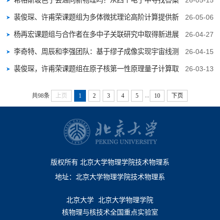
希格斯玻色子会通向新物理吗？从四个电子中寻找答案
26-05-15
裴俊琛、许甫荣课题组为多体微扰理论高阶计算提供新
26-05-06
方案
杨再宏课题组与合作者在多中子关联研究中取得新进展
26-04-27
李奇特、周辰和李强团队：基于缪子成像实现宇宙线测
26-04-15
量与暗物质探...
裴俊琛，许甫荣课题组在原子核第一性原理量子计算取
26-03-13
得新进展
...
共98条
上页
1
2
3
4
5
10
下页
版权所有 北京大学物理学院技术物理系
地址：北京大学物理学院技术物理系
北京大学
北京大学物理学院
核物理与核技术全国重点实验室