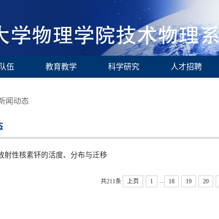
队伍
教育教学
科学研究
人才招聘
新闻动态
态
放射性核素钚的活度、分布与迁移
...
共211条
上页
1
18
19
20