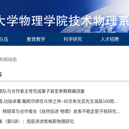
队伍
教育教学
科学研究
人才招聘
新闻动态
态
团队与合作者主导完成重子衰变参数精确测量
,功勋卓著,鞠躬尽瘁任众帅之帅--纪念朱光亚先生诞辰100周...
、杨晓菲与合作者在《自然综述·物理》发表不稳定原子核研究...
美（第5讲）：周辰讲述希格斯物理研究