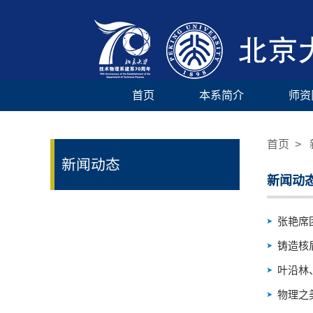
首页
本系简介
师资
首页
> 
新闻动态
新闻动
张艳席
铸造核盾
叶沿林
物理之