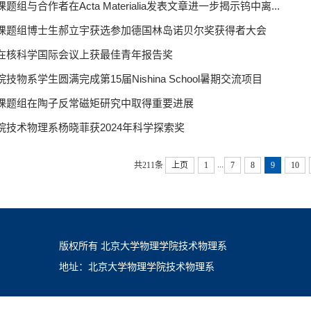
题组与合作者在Acta Materialia发表文章进一步揭示钨中离...
课题组博士生郝立宇获选参加德国林岛诺贝尔奖获得者大会
在核科学国际会议上获最佳青年报告奖
技物系学生圆满完成第15届Nishina School暑期交流项目
课题组在陶子反常磁矩研究中取得重要进展
院技术物理系杨晓菲获2024年科学探索奖
...
共211条
上页
1
7
8
9
10
版权所有 北京大学物理学院技术物理系
地址：北京大学物理学院技术物理系