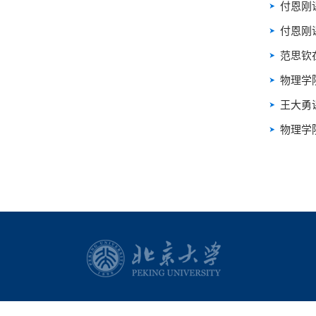
付恩刚课
付恩刚
范思钦
物理学院
王大勇
物理学