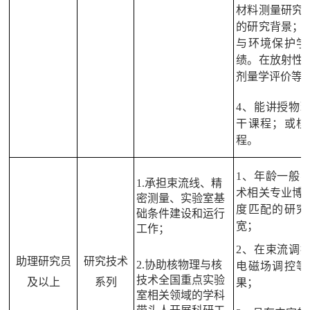
材料测量研究
的研究背景；
与环境保护学
绩。在放射性
剂量学评价等
4、能讲授物
干课程；或核
程。
1、年龄一般
1.承担束流线、精
术相关专业博
密测量、实验室基
度匹配的研究
础条件建设和运行
宽；
工作；
2、在束流调
助理研究员
研究技术
2.协助核物理与核
电磁场调控等
技术全国重点实验
及以上
系列
果；
室相关领域的学科