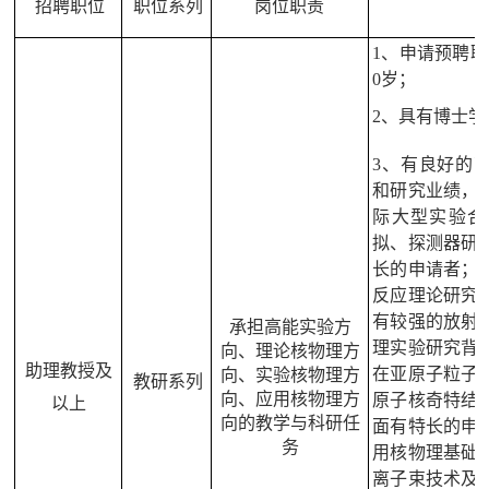
招聘职位
职位系列
岗位职责
1、申请预聘
0岁；
2、具有博士学
3、
有良好的
和研究业绩，
际大型实验合
拟、探测器研
长的申请者；
反应理论研究
有较强的放射
承担高能实验方
理实验研究背
向、理论核物理方
助理教授及
在亚原子粒子
向、实验核物理方
教研系列
向、应用核物理方
原子核奇特结
以上
向的教学与科研任
面有特长的申
务
用核物理基础
离子束技术及