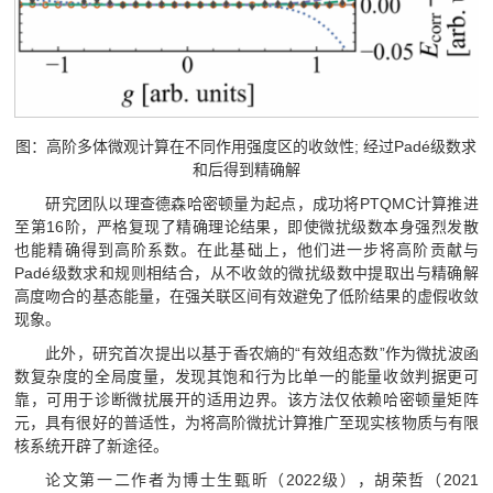
图：高阶多体微观计算在不同作用强度区的收敛性; 经过Padé级数求
和后得到精确解
研究团队以理查德森哈密顿量为起点，成功将PTQMC计算推进
至第16阶，严格复现了精确理论结果，即使微扰级数本身强烈发散
也能精确得到高阶系数。在此基础上，他们进一步将高阶贡献与
Padé级数求和规则相结合，从不收敛的微扰级数中提取出与精确解
高度吻合的基态能量，在强关联区间有效避免了低阶结果的虚假收敛
现象。
此外，研究首次提出以基于香农熵的“有效组态数”作为微扰波函
数复杂度的全局度量，发现其饱和行为比单一的能量收敛判据更可
靠，可用于诊断微扰展开的适用边界。该方法仅依赖哈密顿量矩阵
元，具有很好的普适性，为将高阶微扰计算推广至现实核物质与有限
核系统开辟了新途径。
论文第一二作者为博士生甄昕（2022级），胡荣哲（2021