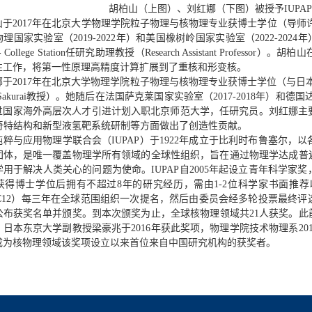
胡柏山（上图）、刘红娜（下图）被授予IUPA
山于2017年在北京大学物理学院粒子物理与核物理专业获博士学位（导师许甫
理国家实验室（2019-2022年）和美国橡树岭国家实验室（2022-2024年
ity - College Station任研究助理教授（Research Assistant 
性工作，将第一性原理高精度计算扩展到了重核和形变核。
娜于2017年在北京大学物理学院粒子物理与核物理专业获博士学位（与日本
 Sakurai教授）。她随后在法国萨克莱国家实验室（2017-2018年）和德
年通过国家海外高层次人才引进计划入职北京师范大学，任研究员。刘红娜主
的奇特结构和新型液氢靶系统研制等方面做出了创造性贡献。
纯粹与应用物理学联合会（IUPAP）于1922年成立于比利时布鲁塞尔
团体，是唯一覆盖物理学所有领域的全球性组织，旨在通过物理学达成普
学用于解决人类关心的问题为使命。IUPAP自2005年起设立青年科学
获得博士学位后拥有不超过8年的研究经历，需由1-2位科学家书面推
AP-C12）每三年在全球范围组织一次提名，然后由委员会经多轮投票最
公布获奖名单并颁奖。到本次颁奖为止，全球核物理领域共21人获奖。此前
、日本东京大学副教授梁豪兆于2016年获此奖项，物理学院技术物理系2
年成为核物理领域该奖项设立以来首位来自中国研究机构的获奖者。