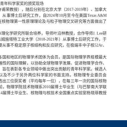
P青年科学家奖的颁奖现场
荣教授），随后分别在北京大学（2017-2019年）、加拿大
）从事博士后研究工作，自2024年10月至今在美国Texas A&M
Professor）。胡柏山在核物理第一性原理理论及与粒子物理交叉研究等方面做出了
理化学研究所联合培养，导师叶沿林教授，合作导师J. Lee研
国达姆施塔特工业大学（2018-2021年）从事博士后研究工作，于
要从事不稳定原子核结构和反应研究，在极端丰中子核52Ar、
，以各国和地区的物理学术团体为会员，是国际物理学界规模最大
遍性的国际理解，以协助全球物理学发展、促进物理学合作、
家奖，旨在表彰各专业领域中做出突出贡献的青年科学家。候选人
荐以及不少于另外两位科学家的书面支持。核物理专业委员会
终评选出三位获奖者（平均每年一位），在每三年一次的国际核物
，物理学院技术物理系2010届博士毕业生（与巴黎南大学联
014届博士毕业生、核物理与核技术全国重点实验室杨晓菲教授