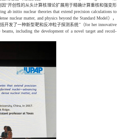
别因“开创性的从头计算核理论扩展用于精确计算重核和强变形
 theories that extend precision calculations to
, dense nuclear matter, and physics beyond the Standard Model），
新型靶和反冲粒子探测系统”（for her innovative
e beams, including the development of a novel target and recoil-