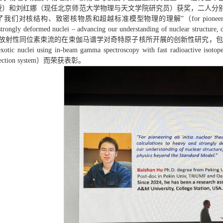
授）和刘红娜（现任北京师范大学物理与天文学院研究员）获奖，二人分
核结构、致密核物质和超越标准模型物理的理解”（for pioneering ab initio nuclear
strongly deformed nuclei – advancing our understanding of nuclear structure
放射性同位素束流的在束伽马谱学对奇特原子核所开展的创新性研究，包括开发了一种
exotic nuclei using in-beam gamma spectroscopy with fast radioactive isotop
 detection system）而荣获表彰。