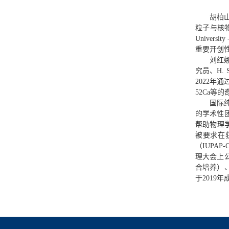
胡柏
粒子与核物
Univers
重要开创
刘红
究员、H.
2022
52Ca等
国际
的学术性
帮助物理
被要求在
（IUP
理大会上
合培养）
于2019