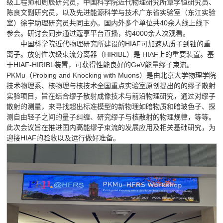
级工程师和周辰研究员，中国科学院近代物理研究所章学恒研究员、
陈良文副研究员，以及先进能源科学与技术广东省实验室（东江实验
室）徐宇助理研究员共同主办。国内外多个单位共40余人线上线下
参会。研讨会同步通过蔻享平台直播，约4000余人次观看。
中国科学院近代物理研究所建设的HIAF可加速从质子到铀的重
离子。放射性次级束流分离器（HIRIBL）是 HIAF上的重要装置。基
于HIAF-HIRIBL装置，可获得性能良好的GeV能量缪子束流。
PKMu（Probing and Knocking with Muons）是由北京大学物理学院
技术物理系、核物理与核技术全国重点实验室原创提出的的缪子散射
实验项目，旨在结合缪子散射成像技术与前沿物理研究，通过对缪子
散射的测量，来寻找超出标准模型的新物理如暗物质和暗玻色子、探
测自由轻子之间的量子纠缠、研究缪子与核散射的物理规律，等等。
此次会议旨在推进国内高能缪子束流的发展应用及相关基础研究，为
迎接HIAF的验收以及运行做好准备。